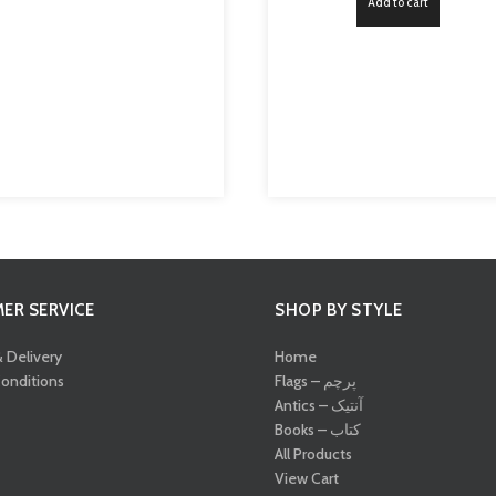
Add to cart
ER SERVICE
SHOP BY STYLE
& Delivery
Home
onditions
Flags – پرچم
Antics – آنتیک
Books – کتاب
All Products
View Cart