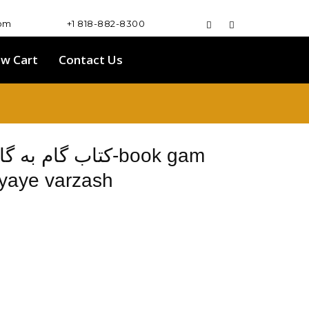
com
+1 818-882-8300
ew Cart
Contact Us
کتاب گام-book gam
yaye varzash