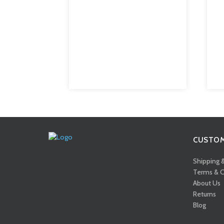
CUSTOM
Shipping 
Terms & C
About Us
Returns
Blog