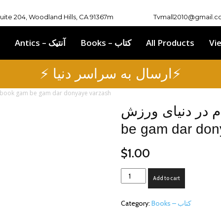
Suite 204, Woodland Hills, CA 91367m
Tvmall2010@gmail.
Antics – آنتیک
Books – کتاب
All Products
Vi
⚡ ارسال به سراسر دنیا⚡
کتاب گام به گام در دنیای ورز-book gam be gam dar donyaye varzash
 به گام در دنیای ورزش
be gam dar don
$
1.00
کتاب
Add to cart
گام
به
Category:
Books – کتاب
گام
در