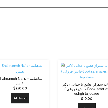
دنیای
ورزش-
book
gam
be
gam
dar
donyaye
varzash
quantity
hahnameh Nafis – شاهنامه
نفیس
ب سفراز عشق تا جدایی (دکتر
$
250.00
دانش فروغی )-Book safar az
eshgh ta jodaee
Add to cart
$
10.00