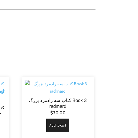
کتاب سه رادمرد بزرگ Book 3
radmard
کتا
$
20.00
Add to cart