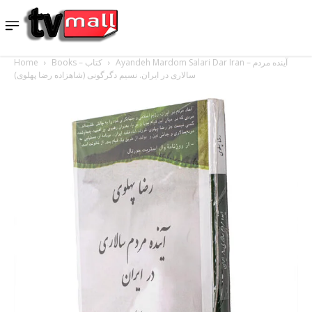
Home
Books – کتاب
Ayandeh Mardom Salari Dar Iran – آینده مردم
سالاری در ایران. نسیم دگرگونی (شاهزاده رضا پهلوی)