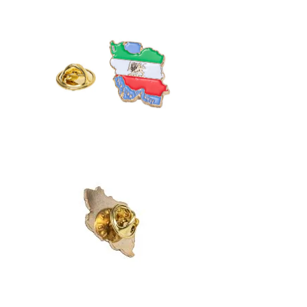
کت-
پرچم
و
نقشه
ایران
سینه-
پین
پرچم
و
نقشه
ایران-
پرچم
و
نقشه
ایران
روی
یقه-
سنجاق
سینه
quantity