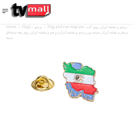
Home
Flags – پرچم
Flag and Iran map pin پرچم و نقشه ایران روی کت-
پرچم و نقشه ایران سینه-پین پرچم و نقشه ایران-پرچم و نقشه ایران روی یقه-سنجاق
سینه